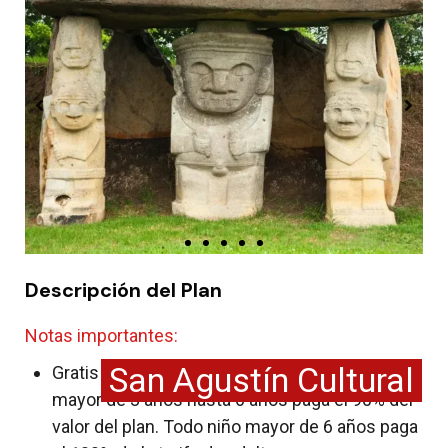
Descripción del Plan
Notas importantes:
San Agustín Cultural
Gratis niños menores de 3 años. Todo niño
mayor de 3 años hasta 6 años paga el 90% del
valor del plan. Todo niño mayor de 6 años paga