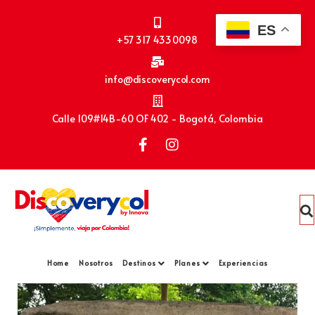
ES
+57 317 4330098
info@discoverycol.com
Calle 109#14B-60 OF 402 - Bogotá, Colombia
Home
Nosotros
Destinos
Planes
Experiencias