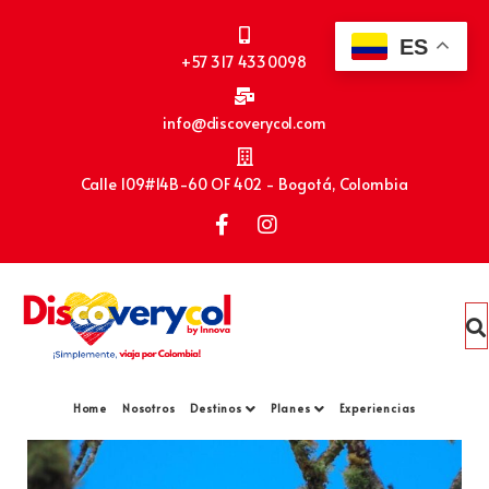
ES
+57 317 4330098
info@discoverycol.com
Calle 109#14B-60 OF 402 - Bogotá, Colombia
Home
Nosotros
Destinos
Planes
Experiencias