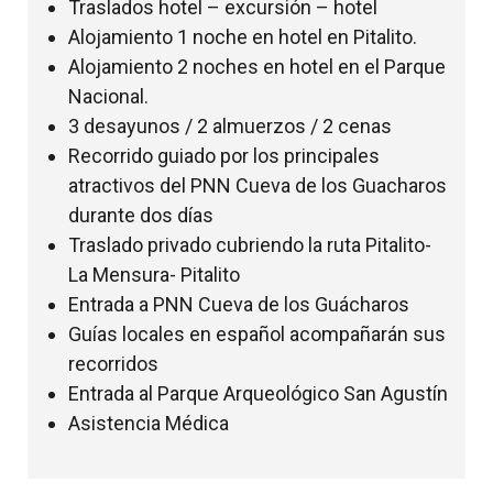
Traslados hotel – excursión – hotel
hasta el aeropuerto Pitalito. Regreso a su
Parque.
En la tarde caminata a Cueva del Indio
Alojamiento 1 noche en hotel en Pitalito.
ciudad de origen.
donde haremos espeleismo, observación
Alojamiento 2 noches en hotel en el Parque
de flora y fauna y observación geológica.
Nacional.
Cena en centro de visitantes. Alojamiento
3 desayunos / 2 almuerzos / 2 cenas
en el PNN
Recorrido guiado por los principales
atractivos del PNN Cueva de los Guacharos
durante dos días
Traslado privado cubriendo la ruta Pitalito-
La Mensura- Pitalito
Entrada a PNN Cueva de los Guácharos
Guías locales en español acompañarán sus
recorridos
Entrada al Parque Arqueológico San Agustín
Asistencia Médica