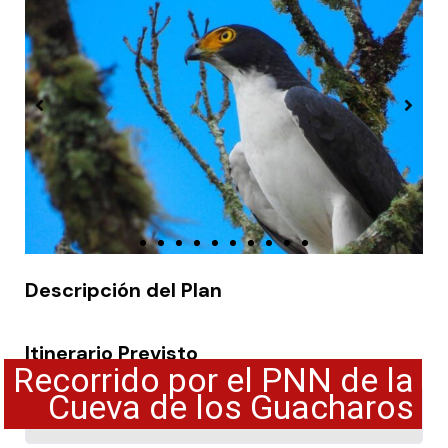
Descripción del Plan
Itinerario Previsto
Recorrido por el PNN de la
Cueva de los Guacharos
Día 1: AEROPUERTO PITALITO / PITALITO