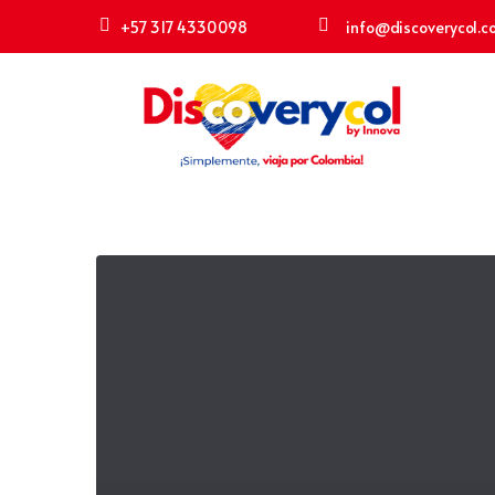
+57 317 4330098
info@discoverycol.