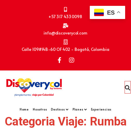
ES
+57 317 4330098
info@discoverycol.com
Calle 109#14B-60 OF 402 - Bogotá, Colombia
Home
Nosotros
Destinos
Planes
Experiencias
Categoria Viaje:
Rumba